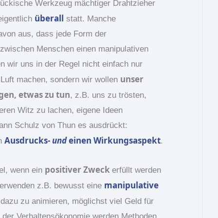
mtückische Werkzeug mächtiger Drahtzieher
überall
eigentlich
statt. Manche
avon aus, dass jede Form der
 zwischen Menschen einen manipulativen
n wir uns in der Regel nicht einfach nur
unser
 Luft machen, sondern wir wollen
en, etwas zu tun
, z.B. uns zu trösten,
eren Witz zu lachen, eigene Ideen
ann Schulz von Thun es ausdrückt:
Ausdrucks-
und
einen Wirkungsaspekt
en
.
positiver Zweck
iel, wenn ein
erfüllt werden
manipulative
n verwenden z.B. bewusst eine
azu zu animieren, möglichst viel Geld für
in der Verhaltensökonomie werden Methoden